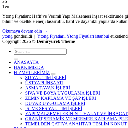
26
Tem
Ytong Fiyatları: Hafif ve Verimli Yapı Malzemesi İnşaat sektöründe gi
bilinir ve özellikle enerji tasarruflu, hafif ve dayanıklı yapılarda kul
Okumaya devam edin
→
ytong
gönderildi
|
Ytong Fiyatları
,
Ytong Fiyatları istanbul
etiketlen
Copyright 2026 ©
Demiryürek Theme
ANASAYFA
HAKKIMIZDA
HİZMETLERİMİZ
SU YALITIM İŞLERİ
ÜSTYAPI İNŞAATI
ASMA TAVAN İŞLERİ
SIVA VE BOYA UYGULAMA İŞLERİ
ZEMİN KAPLAMA VE ŞAP İŞLERİ
DUVAR UYGULAMA İŞLERİ
ISI VE SES YALITIM İŞLERİ
YAPI MALZEMELERİNİN İTHALAT VE İHRACAT
GRANİT,SERAMİK VE MERMER KAPLAMA İŞLE
TEMELDEN ÇATIYA ANAHTAR TESLİM KONUT –