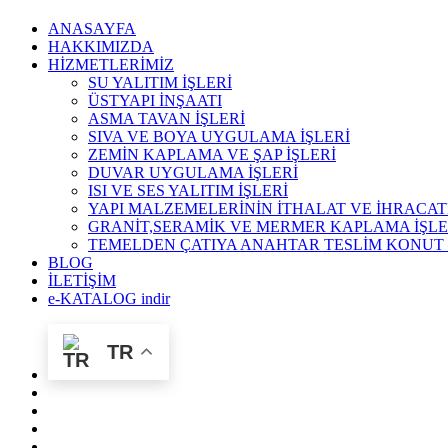
ANASAYFA
HAKKIMIZDA
HİZMETLERİMİZ
SU YALITIM İŞLERİ
ÜSTYAPI İNŞAATI
ASMA TAVAN İŞLERİ
SIVA VE BOYA UYGULAMA İŞLERİ
ZEMİN KAPLAMA VE ŞAP İŞLERİ
DUVAR UYGULAMA İŞLERİ
ISI VE SES YALITIM İŞLERİ
YAPI MALZEMELERİNİN İTHALAT VE İHRACAT
GRANİT,SERAMİK VE MERMER KAPLAMA İŞLE
TEMELDEN ÇATIYA ANAHTAR TESLİM KONUT –
BLOG
İLETİŞİM
e-KATALOG indir
TR