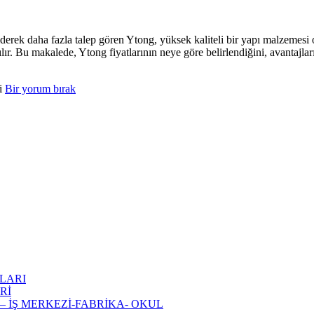
derek daha fazla talep gören Ytong, yüksek kaliteli bir yapı malzemesi
lanılır. Bu makalede, Ytong fiyatlarının neye göre belirlendiğini, avantaj
di
Bir yorum bırak
LARI
Rİ
 İŞ MERKEZİ-FABRİKA- OKUL